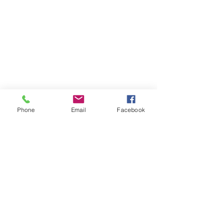
Phone
Email
Facebook
だいぶご無沙汰してお
電動キックボード
ります。
皆さんこんにちは。
コメント
肌寒さを抜けてだい
こんばんは。 やっと暑ー
くなりました。急激
い夏が終わったと思えば、
の上がり方に戸惑う
過ごしやすい秋を通り越し
コメントを追加…
いのではないでしょ
て冬の始まりといった体感