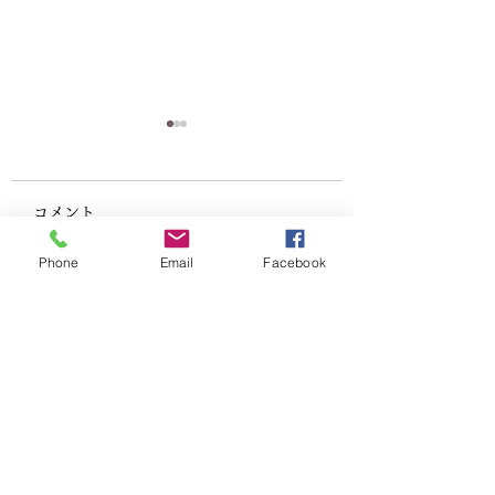
年賀状によるご挨拶の
だいぶご無沙汰し
停止
ります。
コメント
こんにちは。 およそ一年
こんばんは。 やっ
Phone
Email
Facebook
ぶりの更新になります。
い夏が終わったと思
今年も残すところひと月と
過ごしやすい秋を通
コメントを追加…
なりました。師走に入り皆
て冬の始まりといっ
様ますますご活躍のことと
ですね。 皆様いか
推察いたします。 さて、
ごしでしょうか。 
表題の件につきお知らせい
少々暑さにやられ、
たします。 これまで多く
もに痩せてしまいま
三毛猫法務行政書士事務所
のお客様とお会いさせてい
体重はあまり変わら
ただき、様々なご相談やお
のの、...
​ 行政書士 小林 裕典