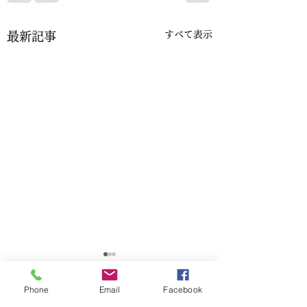
すべて表示
最新記事
年賀状によるご挨拶の
だいぶご無沙汰し
Phone
Email
Facebook
停止
ります。